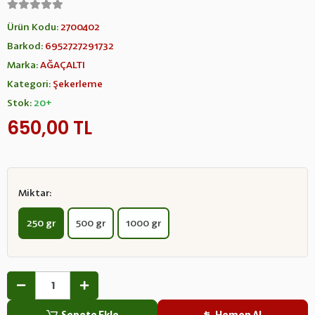
Ürün Kodu:
2700402
Barkod:
6952727291732
Marka:
AĞAÇALTI
Kategori:
Şekerleme
Stok:
20+
650,00 TL
Miktar:
250 gr
500 gr
1000 gr