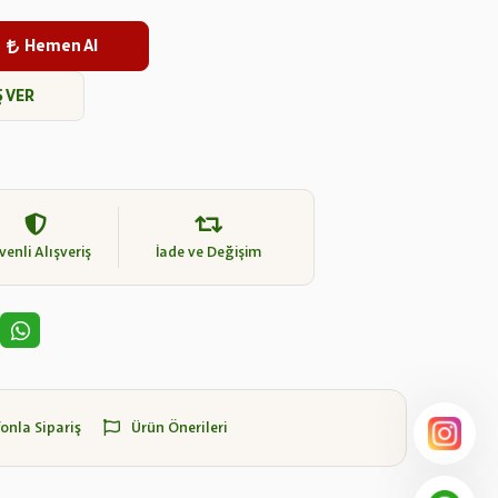
Hemen Al
Ş VER
enli Alışveriş
İade ve Değişim
fonla Sipariş
Ürün Önerileri