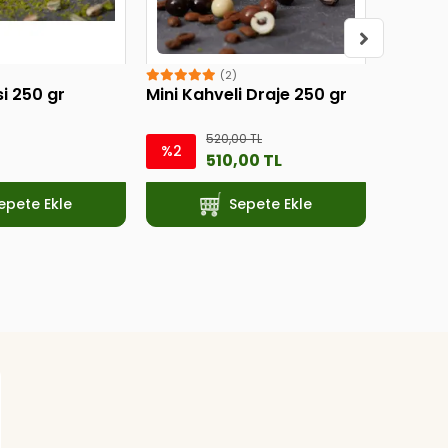
(2)
si 250 gr
Mini Kahveli Draje 250 gr
Bayram 
520,00 TL
360,00
%2
510,00 TL
epete Ekle
Sepete Ekle