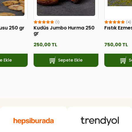
(1)
(4)
usu 250 gr
Kudüs Jumbo Hurma 250
Fıstık Ezme
gr
250,00 TL
750,00 TL
e Ekle
Sepete Ekle
S