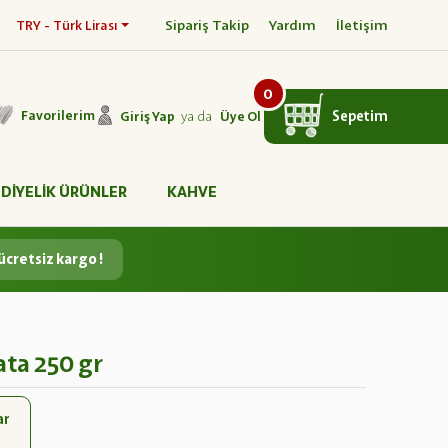
Sipariş Takip
Yardım
İletişim
TRY - Türk Lirası
0
ya da
Sepetim
Favorilerim
Giriş Yap
Üye Ol
DİYELİK ÜRÜNLER
KAHVE
ücretsiz kargo !
ta 250 gr
ar