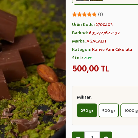
(1)
Ürün Kodu:
2700403
Barkod:
6952727622192
Marka:
AĞAÇALTI
Kategori:
Kahve Yanı Çikolata
Stok:
20+
500,00 TL
Miktar:
250 gr
500 gr
1000 g