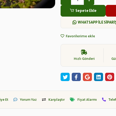
Sepete Ekle
WHATSAPP İLE SİPARİ
Favorilerime ekle
Hızlı Gönderi
Güv
iye Et
Yorum Yaz
Karşılaştır
Fiyat Alarmı
Tele