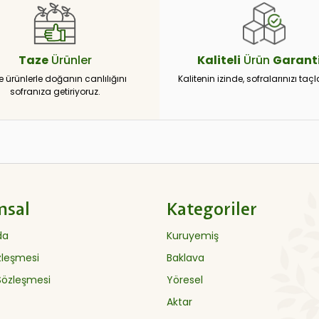
Taze
Ürünler
Kaliteli
Ürün
Garanti
e ürünlerle doğanın canlılığını
Kalitenin izinde, sofralarınızı taçl
sofranıza getiriyoruz.
msal
Kategoriler
da
Kuruyemiş
özleşmesi
Baklava
 Sözleşmesi
Yöresel
Aktar