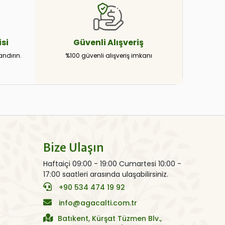
si
Güvenli
Alışveriş
andırın.
%100 güvenli alışveriş imkanı
Bize Ulaşın
Haftaiçi 09:00 - 19:00 Cumartesi 10:00 -
17:00 saatleri arasında ulaşabilirsiniz.
+90 534 474 19 92
info@agacalti.com.tr
Batıkent, Kürşat Tüzmen Blv.,