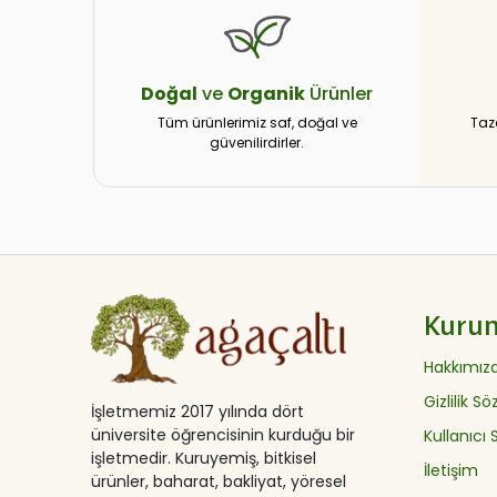
Doğal
ve
Organik
Ürünler
Tüm ürünlerimiz saf, doğal ve
Taz
güvenilirdirler.
Kuru
Hakkımız
Gizlilik S
İşletmemiz 2017 yılında dört
üniversite öğrencisinin kurduğu bir
Kullanıcı
işletmedir. Kuruyemiş, bitkisel
İletişim
ürünler, baharat, bakliyat, yöresel