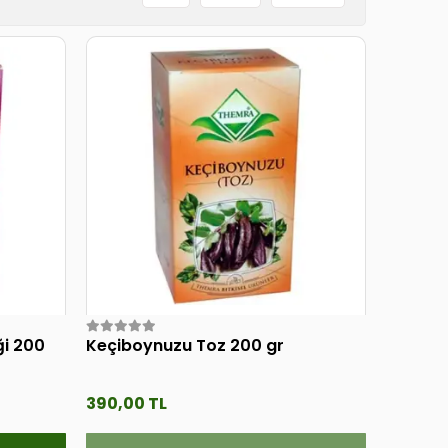
i 200
Keçiboynuzu Toz 200 gr
390,00 TL