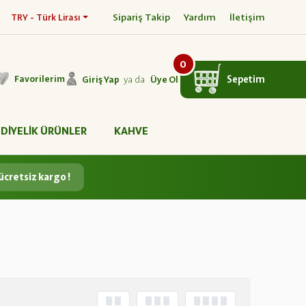
Sipariş Takip
Yardım
İletişim
TRY - Türk Lirası
0
ya da
Sepetim
Favorilerim
Giriş Yap
Üye Ol
DİYELİK ÜRÜNLER
KAHVE
ücretsiz kargo !