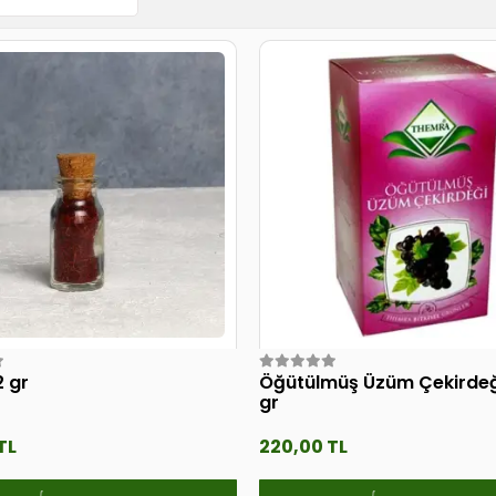
2 gr
Öğütülmüş Üzüm Çekirdeğ
gr
TL
220,00 TL