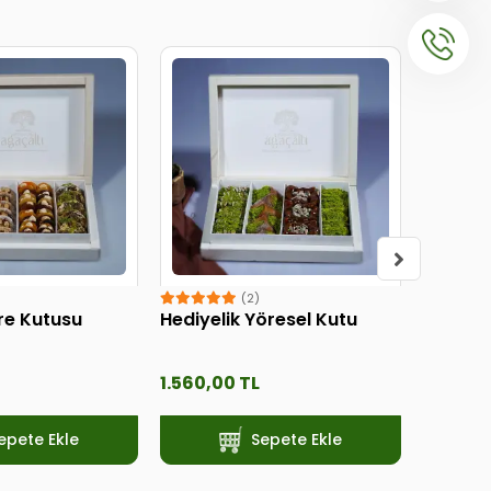
(2)
ire Kutusu
Hediyelik Yöresel Kutu
Hediyel
1.560,00 TL
1.950,0
epete Ekle
Sepete Ekle