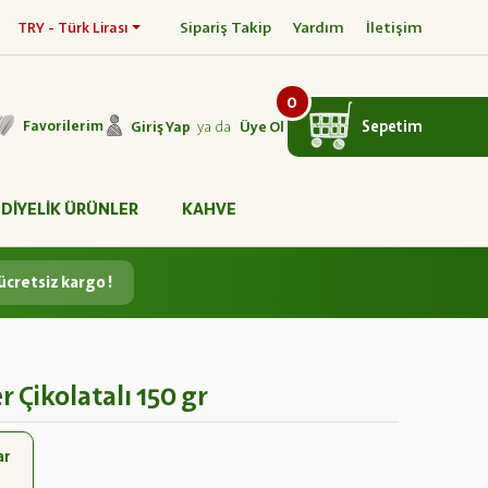
Sipariş Takip
Yardım
İletişim
TRY - Türk Lirası
0
ya da
Sepetim
Favorilerim
Giriş Yap
Üye Ol
DİYELİK ÜRÜNLER
KAHVE
ücretsiz kargo !
r Çikolatalı 150 gr
ar