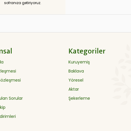
sofranıza getiriyoruz.
msal
Kategoriler
da
Kuruyemiş
özleşmesi
Baklava
 Sözleşmesi
Yöresel
Aktar
ulan Sorular
Şekerleme
kip
dirimleri