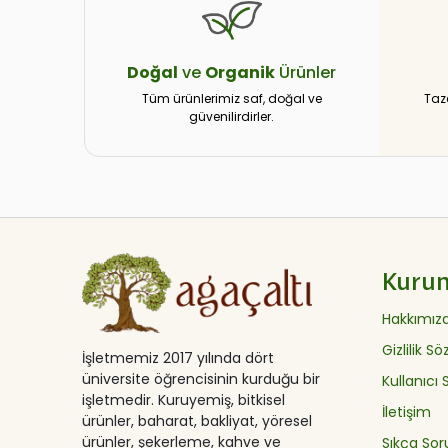
Doğal
ve
Organik
Ürünler
Tüm ürünlerimiz saf, doğal ve
Taz
güvenilirdirler.
Kuru
Hakkımız
Gizlilik S
İşletmemiz 2017 yılında dört
üniversite öğrencisinin kurduğu bir
Kullanıcı
işletmedir. Kuruyemiş, bitkisel
İletişim
ürünler, baharat, bakliyat, yöresel
ürünler, şekerleme, kahve ve
Sıkça Sor