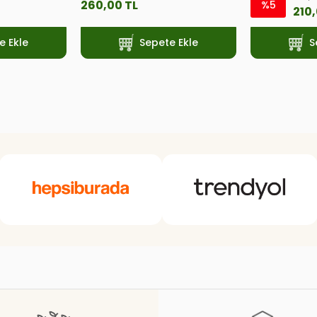
260,00 TL
%5
210,
e Ekle
Sepete Ekle
S