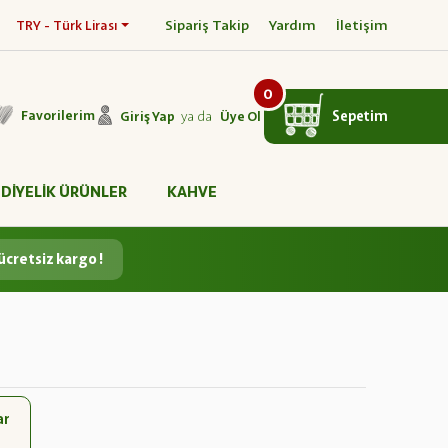
Sipariş Takip
Yardım
İletişim
TRY - Türk Lirası
0
ya da
Sepetim
Favorilerim
Giriş Yap
Üye Ol
DİYELİK ÜRÜNLER
KAHVE
ücretsiz kargo !
ar