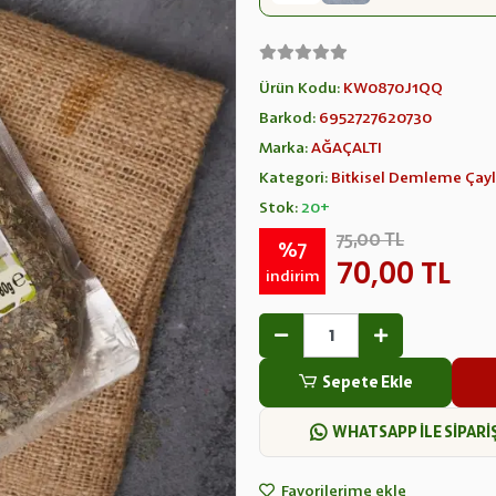
Ürün Kodu:
KW0870J1QQ
Barkod:
6952727620730
Marka:
AĞAÇALTI
Kategori:
Bitkisel Demleme Çayl
Stok:
20+
75,00 TL
%7
70,00 TL
indirim
Sepete Ekle
WHATSAPP İLE SİPARİ
Favorilerime ekle