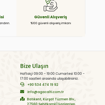
si
Güvenli
Alışveriş
andırın.
%100 güvenli alışveriş imkanı
Bize Ulaşın
Haftaiçi 09:00 - 19:00 Cumartesi 10:00 -
17:00 saatleri arasında ulaşabilirsiniz.
+90 534 474 19 92
info@agacalti.com.tr
Batıkent, Kürşat Tüzmen Blv.,
27560 Şehitkamil/Gaziantep