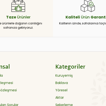
Taze
Ürünler
Kaliteli
Ürün
Garanti
e ürünlerle doğanın canlılığını
Kalitenin izinde, sofralarınızı taçl
sofranıza getiriyoruz.
msal
Kategoriler
da
Kuruyemiş
özleşmesi
Baklava
 Sözleşmesi
Yöresel
Aktar
ulan Sorular
Şekerleme