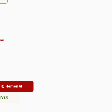
arı
Hemen Al
Ş VER