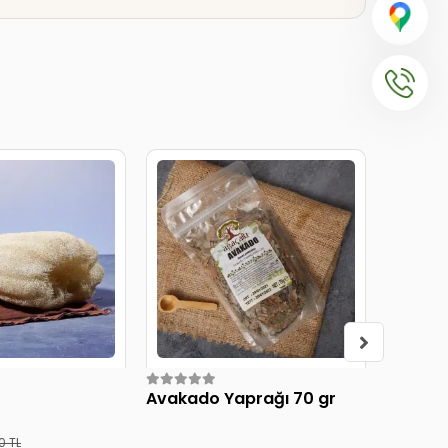
Avakado Yaprağı 70 gr
Zeytin 
0 TL