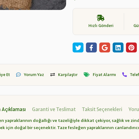
Hızlı Gönderi
Güv
iye Et
Yorum Yaz
Karşılaştır
Fiyat Alarmı
Tele
 Açıklaması
Garanti ve Teslimat
Taksit Seçenekleri
Yoru
n yapraklarının doğallığı ve tazeliğiyle dikkat çekiyor, sağlık ve zind
mek için doğal bir seçenektir. Taze fesleğen yapraklarının canlandır