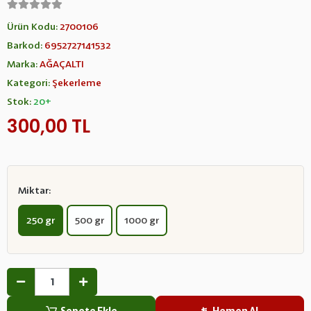
Ürün Kodu:
2700106
Barkod:
6952727141532
Marka:
AĞAÇALTI
Kategori:
Şekerleme
Stok:
20+
300,00 TL
Miktar:
250 gr
500 gr
1000 gr