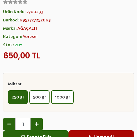
Ürün Kodu:
2700233
Barkod:
6952727252863
Marka:
AĞAÇALTI
Kategori:
Yöresel
Stok:
20+
650,00 TL
Miktar:
250 gr
500 gr
1000 gr