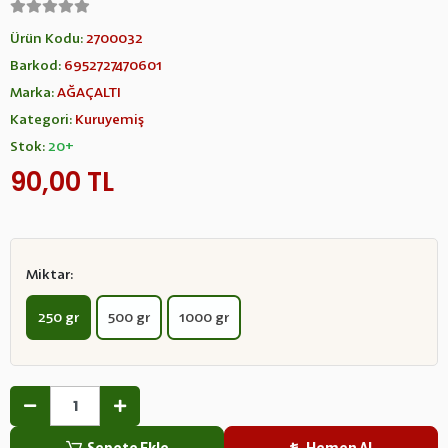
Ürün Kodu:
2700032
Barkod:
6952727470601
Marka:
AĞAÇALTI
Kategori:
Kuruyemiş
Stok:
20+
90,00 TL
Miktar:
250 gr
500 gr
1000 gr