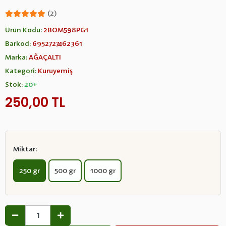
(2)
Ürün Kodu:
2BOM598PG1
Barkod:
6952727462361
Marka:
AĞAÇALTI
Kategori:
Kuruyemiş
Stok:
20+
250,00 TL
Miktar:
250 gr
500 gr
1000 gr