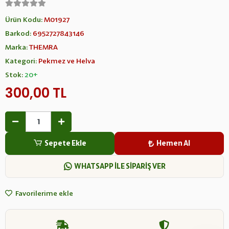
Ürün Kodu:
M01927
Barkod:
6952727843146
Marka:
THEMRA
Kategori:
Pekmez ve Helva
Stok:
20+
300,00 TL
Sepete Ekle
Hemen Al
WHATSAPP İLE SİPARİŞ VER
Favorilerime ekle