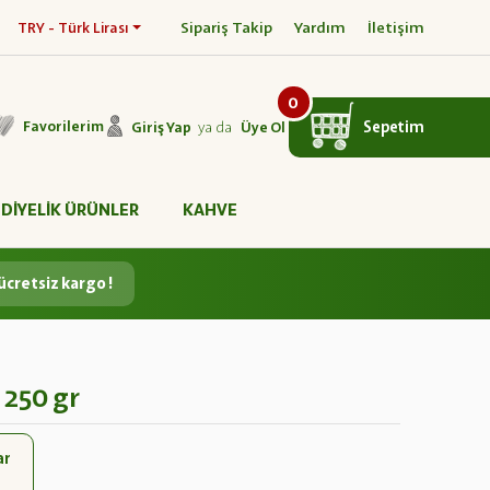
Sipariş Takip
Yardım
İletişim
TRY - Türk Lirası
0
ya da
Sepetim
Favorilerim
Giriş Yap
Üye Ol
DİYELİK ÜRÜNLER
KAHVE
ücretsiz kargo !
 250 gr
ar