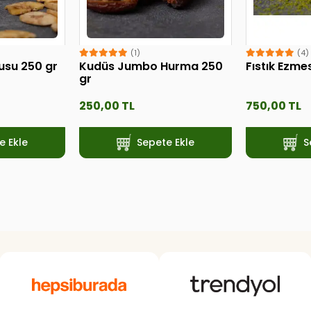
(1)
(4)
usu 250 gr
Kudüs Jumbo Hurma 250
Fıstık Ezme
gr
250,00 TL
750,00 TL
e Ekle
Sepete Ekle
S