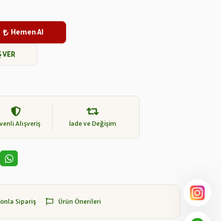
Hemen Al
Ş VER
enli Alışveriş
İade ve Değişim
fonla Sipariş
Ürün Önerileri