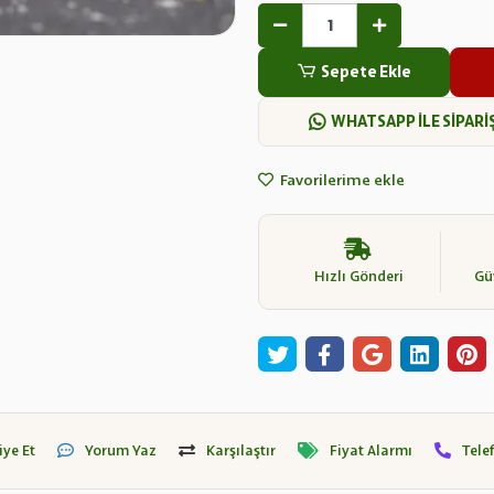
Sepete Ekle
WHATSAPP İLE SİPARİ
Favorilerime ekle
Hızlı Gönderi
Güv
iye Et
Yorum Yaz
Karşılaştır
Fiyat Alarmı
Tele