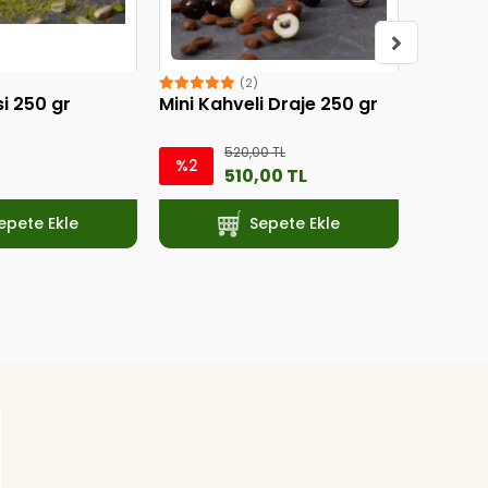
(2)
si 250 gr
Mini Kahveli Draje 250 gr
Bayram 
520,00 TL
360,00
%2
510,00 TL
epete Ekle
Sepete Ekle