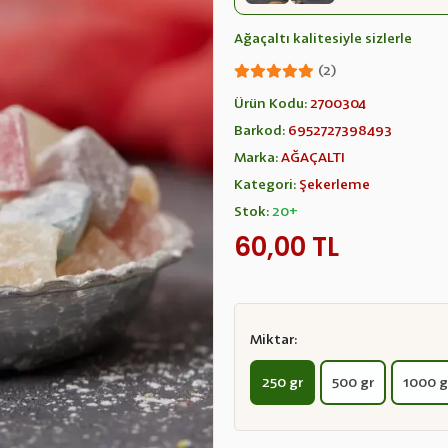
Ağaçaltı kalitesiyle sizlerle
(2)
Ürün Kodu:
2700304
Barkod:
6952727398493
Marka:
AĞAÇALTI
Kategori:
Şekerleme
Stok:
20+
60,00 TL
Miktar:
250 gr
500 gr
1000 g