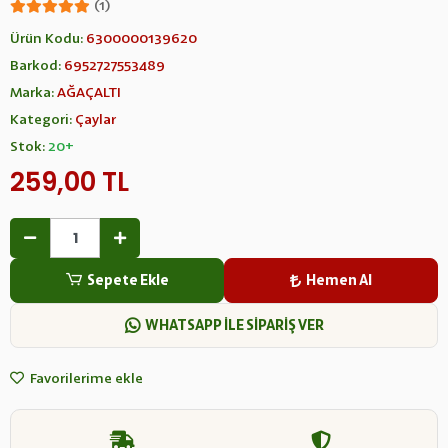
(1)
Ürün Kodu:
6300000139620
Barkod:
6952727553489
Marka:
AĞAÇALTI
Kategori:
Çaylar
Stok:
20+
259,00 TL
Sepete Ekle
Hemen Al
WHATSAPP İLE SİPARİŞ VER
Favorilerime ekle