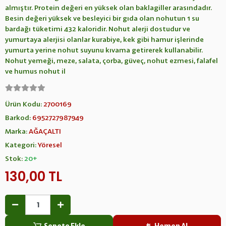
almıştır. Protein değeri en yüksek olan baklagiller arasındadır.
Besin değeri yüksek ve besleyici bir gıda olan nohutun 1 su
bardağı tüketimi 432 kaloridir. Nohut alerji dostudur ve
yumurtaya alerjisi olanlar kurabiye, kek gibi hamur işlerinde
yumurta yerine nohut suyunu kıvama getirerek kullanabilir.
Nohut yemeği, meze, salata, çorba, güveç, nohut ezmesi, falafel
ve humus nohut il
Ürün Kodu:
2700169
Barkod:
6952727987949
Marka:
AĞAÇALTI
Kategori:
Yöresel
Stok:
20+
130,00 TL