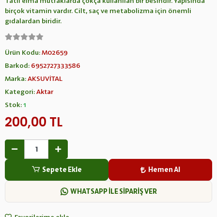
Tatlı elma mutfaklarda çokça kullanılan bir besindir. Yapısında
birçok vitamin vardır. Cilt, saç ve metabolizma için önemli
gıdalardan biridir.
Ürün Kodu:
M02659
Barkod:
6952727333586
Marka:
AKSUVİTAL
Kategori:
Aktar
Stok:
1
200,00 TL
Sepete Ekle
Hemen Al
WHATSAPP İLE SİPARİŞ VER