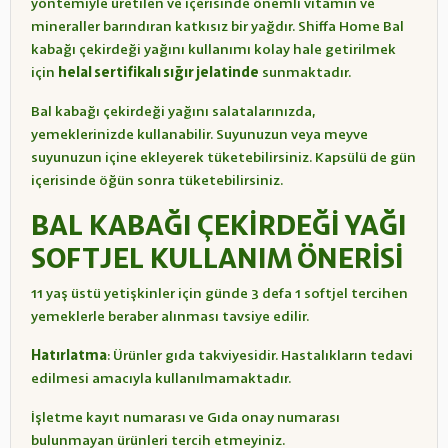
yöntemiyle üretilen ve içerisinde önemli vitamin ve
mineraller barındıran katkısız bir yağdır. Shiffa Home Bal
kabağı çekirdeği yağını kullanımı kolay hale getirilmek
için
helal sertifikalı sığır jelatinde
sunmaktadır.
Bal kabağı çekirdeği yağını salatalarınızda,
yemeklerinizde kullanabilir. Suyunuzun veya meyve
suyunuzun içine ekleyerek tüketebilirsiniz. Kapsülü de gün
içerisinde öğün sonra tüketebilirsiniz.
BAL KABAĞI ÇEKİRDEĞİ YAĞI
SOFTJEL KULLANIM ÖNERİSİ
11 yaş üstü yetişkinler için günde 3 defa 1 softjel tercihen
yemeklerle beraber alınması tavsiye edilir.
Hatırlatma
: Ürünler gıda takviyesidir. Hastalıkların tedavi
edilmesi amacıyla kullanılmamaktadır.
İşletme kayıt numarası ve Gıda onay numarası
bulunmayan ürünleri tercih etmeyiniz.