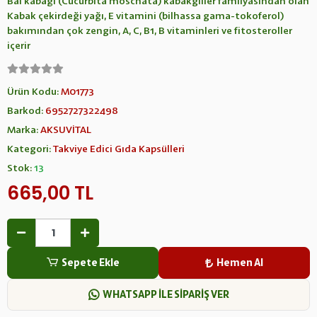
Bal kabağı (Cucurbita moschata) kabakgiller familyasından olan
Kabak çekirdeği yağı, E vitamini (bilhassa gama-tokoferol)
bakımından çok zengin, A, C, B1, B vitaminleri ve fitosteroller
içerir
Ürün Kodu:
M01773
Barkod:
6952727322498
Marka:
AKSUVİTAL
Kategori:
Takviye Edici Gıda Kapsülleri
Stok:
13
665,00 TL
Sepete Ekle
Hemen Al
WHATSAPP İLE SİPARİŞ VER