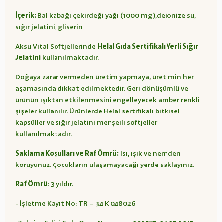
İçerik:
Bal kabağı çekirdeği yağı (1000 mg),deionize su,
sığır jelatini, gliserin
Aksu Vital Softjellerinde
Helal Gıda Sertifikalı Yerli Sığır
Jelatini
kullanılmaktadır.
Doğaya zarar vermeden üretim yapmaya, üretimin her
aşamasında dikkat edilmektedir. Geri dönüşümlü ve
ürünün ışıktan etkilenmesini engelleyecek amber renkli
şişeler kullanılır. Ürünlerde Helal sertifikalı bitkisel
kapsüller ve sığır jelatini menşeili softjeller
kullanılmaktadır.
Saklama Koşulları ve Raf Ömrü:
Isı, ışık ve nemden
koruyunuz. Çocukların ulaşamayacağı yerde saklayınız.
Raf Ömrü
: 3 yıldır.
- İşletme Kayıt No: TR – 34 K 048026