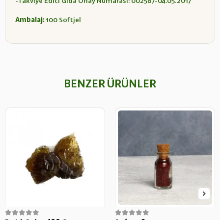
-Takviye Edici Gıda Onay Numarası: 002587-04.05.2017
Ambalaj:
100 Softjel
BENZER ÜRÜNLER