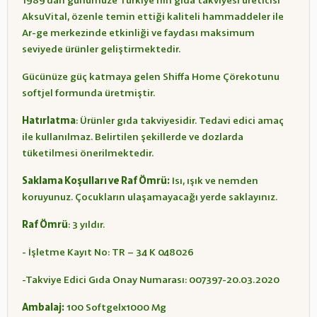
1989’dan günümüze Türkiye’nin gıda takviyesi üreticisi
AksuVital, özenle temin ettiği kaliteli hammaddeler ile
Ar-ge merkezinde etkinliği ve faydası maksimum
seviyede ürünler geliştirmektedir.
Gücünüze güç katmaya gelen Shiffa Home Çörekotunu
softjel formunda üretmiştir.
Hatırlatma
: Ürünler gıda takviyesidir. Tedavi edici amaç
ile kullanılmaz. Belirtilen şekillerde ve dozlarda
tüketilmesi önerilmektedir.
Saklama Koşulları ve Raf Ömrü:
Isı, ışık ve nemden
koruyunuz. Çocukların ulaşamayacağı yerde saklayınız.
Raf Ömrü
: 3 yıldır.
- İşletme Kayıt No: TR – 34 K 048026
-Takviye Edici Gıda Onay Numarası: 007397-20.03.2020
Ambalaj:
100 Softgelx1000 Mg