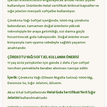
ışıktan etkilenmesini engelleyecek amber renkli şişeler
kullanılıyor. Ürünlerde Helal sertifikalı bitkisel kapsüller ve
sığır jelatini menşeili softjeller kullanılıyor.
Çörekotu Yağı Softjel içeriğinde, 1000 mg çörekotu
bulunduran, tamamen doğal ürünlerin yüksek
teknolojiyle bir araya getirildiği, sizi daima güçlü
hissettirecek gıda takviyesidir. Doğal ürünler insan
kimyasıyla tam uyumu sebebiyle sağlıklı yaşamın
anahtarıdır.
ÇÖREKOTU YAĞI SOFTJEL KULLANIM ÖNERİSİ
11 yaş üstü yetişkinler için günde 2 defa 2’şer softjel
tercihen yemeklerle beraber alınması tavsiye edilir.
İçerik:
Çörekotu Yağı (Oleum Nigella Sativa): 1000 Mg,
Deionize Su, Sığır Jelatini, Gliserin.
Aksu Vital Softjellerinde
Helal Gıda Sertifikalı Yerli Sığır
Jelatini
kullanılmaktadır.