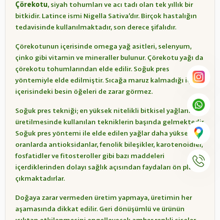
Çörekotu
, siyah tohumları ve acı tadı olan tek yıllık bir
bitkidir. Latince ismi Nigella Sativa’dır. Birçok hastalığın
tedavisinde kullanılmaktadır, son derece şifalıdır.
Çörekotunun içerisinde omega yağ asitleri, selenyum,
çinko gibi vitamin ve mineraller bulunur. Çörekotu yağı da
çörekotu tohumlarından elde edilir. Soğuk pres
yöntemiyle elde edilmiştir. Sıcağa maruz kalmadığı için
içerisindeki besin öğeleri de zarar görmez.
Soğuk pres tekniği; en yüksek nitelikli bitkisel yağların
üretilmesinde kullanılan tekniklerin başında gelmektedir.
Soğuk pres yöntemi ile elde edilen yağlar daha yüksek
oranlarda antioksidanlar, fenolik bileşikler, karotenoidler,
fosfatidler ve fitosteroller gibi bazı maddeleri
içerdiklerinden dolayı sağlık açısından faydaları ön plana
çıkmaktadırlar.
Doğaya zarar vermeden üretim yapmaya, üretimin her
aşamasında dikkat edilir. Geri dönüşümlü ve ürünün