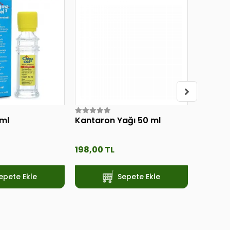
 ml
Kantaron Yağı 50 ml
Shiffa 
Yağı 2
198,00 TL
1.018,0
epete Ekle
Sepete Ekle