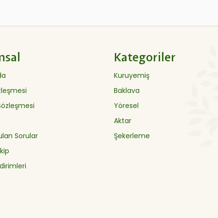
msal
Kategoriler
da
Kuruyemiş
özleşmesi
Baklava
 Sözleşmesi
Yöresel
Aktar
ulan Sorular
Şekerleme
kip
dirimleri