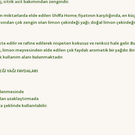
j, sitrik asit bakımından zengindir.
ktarlarda elde edilen Shiffa Home; fiyatının karşılığında, en küçü
çısından çok zengin olan limon çekirdeği yağı; doğal limon çekirde
dilir ve rafine edilerek nispeten kokusuz ve renksiz hale gelir. Bunu
ğı, limon meyvesinden elde edilen çok faydalı aromatik bir yağdır. Bi
ok kullanım alanı bulunmaktadır.
EĞİ YAĞI FAYDALARI
izlenmesinde
rdan uzaklaştırmada
a şeklinde kullanılabilir.