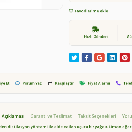
Favorilerime ekle
Hızlı Gönderi
Güv
iye Et
Yorum Yaz
Karşılaştır
Fiyat Alarmı
Tele
 Açıklaması
Garanti ve Teslimat
Taksit Seçenekleri
Yoru
den distilasyon yöntemi ile elde edilen uçucu bir yağdır. Limon ağac