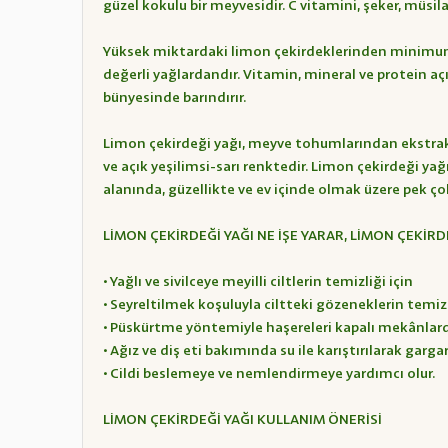
güzel kokulu bir meyvesidir. C vitamini, şeker, müsila
Yüksek miktardaki limon çekirdeklerinden minimum mi
değerli yağlardandır. Vitamin, mineral ve protein a
bünyesinde barındırır.
Limon çekirdeği yağı, meyve tohumlarından ekstrakte e
ve açık yeşilimsi-sarı renktedir. Limon çekirdeği ya
alanında, güzellikte ve ev içinde olmak üzere pek ç
LİMON ÇEKİRDEĞİ YAĞI NE İŞE YARAR, LİMON ÇEKİRD
• Yağlı ve sivilceye meyilli ciltlerin temizliği için
• Seyreltilmek koşuluyla ciltteki gözeneklerin tem
• Püskürtme yöntemiyle haşereleri kapalı mekânla
• Ağız ve diş eti bakımında su ile karıştırılarak gargar
• Cildi beslemeye ve nemlendirmeye yardımcı olur.
LİMON ÇEKİRDEĞİ YAĞI KULLANIM ÖNERİSİ