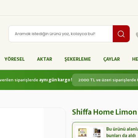
YÖRESEL
AKTAR
ŞEKERLEME
ÇAYLAR
HE
verilen siparişlerde
aynı gün kargo !
2000 TL ve üzeri siparişlerde
Shiffa Home Limon 
Bu ürünü alanl
bunları da aldı