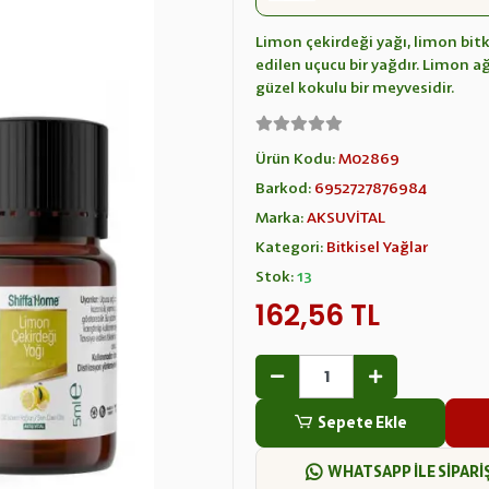
Limon çekirdeği yağı, limon bitk
edilen uçucu bir yağdır. Limon a
güzel kokulu bir meyvesidir.
Ürün Kodu:
M02869
Barkod:
6952727876984
Marka:
AKSUVİTAL
Kategori:
Bitkisel Yağlar
Stok:
13
162,56 TL
Sepete Ekle
WHATSAPP İLE SİPARİ