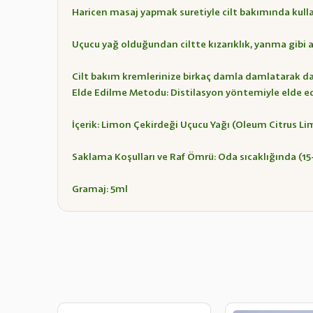
Haricen masaj yapmak suretiyle cilt bakımında kullan
Uçucu yağ olduğundan ciltte kızarıklık, yanma gibi ale
Cilt bakım kremlerinize birkaç damla damlatarak da 
Elde Edilme Metodu: Distilasyon yöntemiyle elde ed
İçerik: Limon Çekirdeği Uçucu Yağı (Oleum Citrus L
Saklama Koşulları ve Raf Ömrü: Oda sıcaklığında (15
Gramaj: 5ml