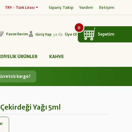
Sipariş Takip
Yardım
İletişim
TRY - Türk Lirası
0
ya da
Sepetim
Favorilerim
Giriş Yap
Üye Ol
DİYELİK ÜRÜNLER
KAHVE
ücretsiz kargo !
Çekirdeği Yağı 5ml
ar