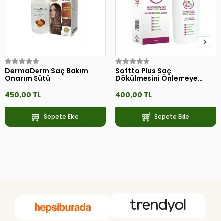
DermaDerm Saç Bakım
Softto Plus Saç
Onarım Sütü
Dökülmesini Önlemeye
Yardımcı 5in1 Şampuan
360ml
450,00 TL
400,00 TL
Sepete Ekle
Sepete Ekle