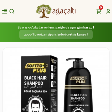
0
Saat 15:00'a kadar verilen siparişlerde
aynı gün kargo !
2000 TL ve üzeri siparişlerde
ücretsiz kargo !