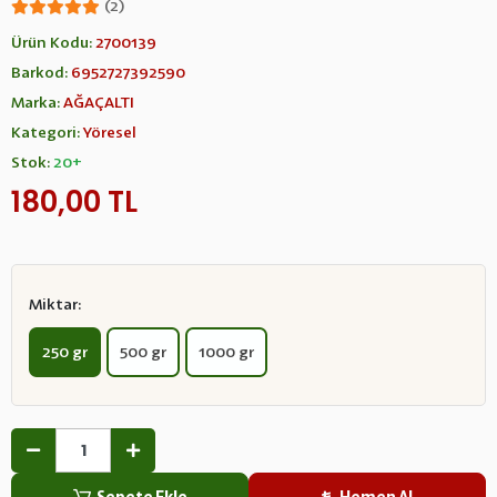
(2)
Ürün Kodu:
2700139
Barkod:
6952727392590
Marka:
AĞAÇALTI
Kategori:
Yöresel
Stok:
20+
180,00 TL
Miktar:
250 gr
500 gr
1000 gr