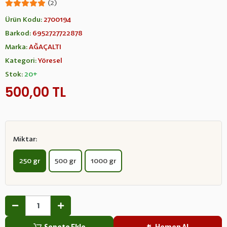
(2)
Ürün Kodu:
2700194
Barkod:
6952727722878
Marka:
AĞAÇALTI
Kategori:
Yöresel
Stok:
20+
500,00 TL
Miktar:
250 gr
500 gr
1000 gr