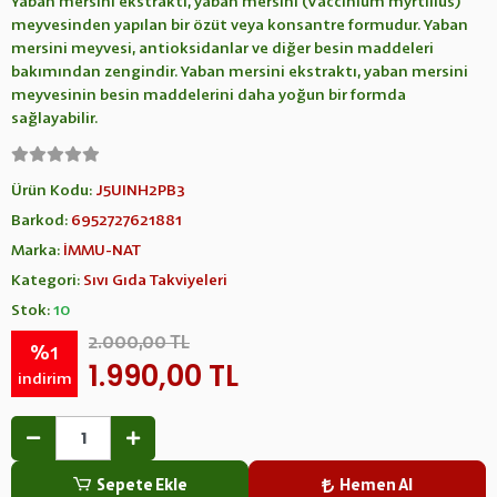
Yaban mersini ekstraktı, yaban mersini (Vaccinium myrtillus)
meyvesinden yapılan bir özüt veya konsantre formudur. Yaban
mersini meyvesi, antioksidanlar ve diğer besin maddeleri
bakımından zengindir. Yaban mersini ekstraktı, yaban mersini
meyvesinin besin maddelerini daha yoğun bir formda
sağlayabilir.
Ürün Kodu:
J5UINH2PB3
Barkod:
6952727621881
Marka:
İMMU-NAT
Kategori:
Sıvı Gıda Takviyeleri
Stok:
10
2.000,00 TL
%1
1.990,00 TL
indirim
Sepete Ekle
Hemen Al