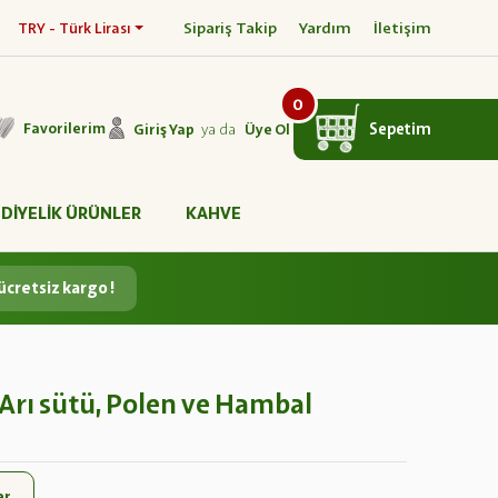
Sipariş Takip
Yardım
İletişim
TRY - Türk Lirası
0
ya da
Sepetim
Favorilerim
Giriş Yap
Üye Ol
DİYELİK ÜRÜNLER
KAHVE
ücretsiz kargo !
Arı sütü, Polen ve Hambal
ar