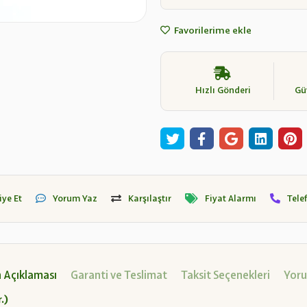
Favorilerime ekle
Hızlı Gönderi
Güv
iye Et
Yorum Yaz
Karşılaştır
Fiyat Alarmı
Tele
 Açıklaması
Garanti ve Teslimat
Taksit Seçenekleri
Yoru
.)