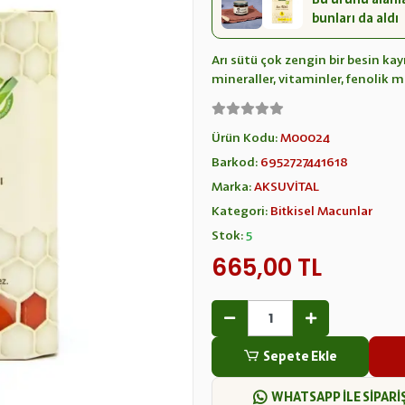
bunları da aldı
Arı sütü çok zengin bir besin ka
mineraller, vitaminler, fenolik 
Ürün Kodu:
M00024
Barkod:
6952727441618
Marka:
AKSUVİTAL
Kategori:
Bitkisel Macunlar
Stok:
5
665,00 TL
Sepete Ekle
WHATSAPP İLE SİPARİ