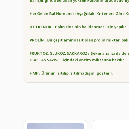
Bal içeriğinde bulunan yüksek karbonhidrat nedeniyle
Her Gelen Bal Numunesi Aşağıdaki Kriterlere Göre Ko
İLETKENLİK : Balın cinsinin belirlenmesi için yapılır.
PROLİN : Bir çeşit aminoasit olan prolin miktarı bal
FRUKTOZ, GLUKOZ, SAKKAROZ : Şeker analizi de denil
DİASTAS SAYISI : İçindeki enzim miktarına bakılır.
HMF : Ürünün ısıtılıp ısıtılmadığını gösterir.