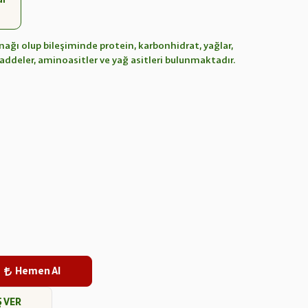
ynağı olup bileşiminde protein, karbonhidrat, yağlar,
maddeler, aminoasitler ve yağ asitleri bulunmaktadır.
Hemen Al
Ş VER