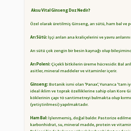
Aksu Vital Ginseng Doz Nedir?
Özel olarak üretilmiş Ginseng, arı sütü, ham bal ve p
Arı Sütü:
İşçi arılan ana kraliçelerini ve yavru arıları
Arı sütü çok zengin bir besin kaynağı olup bileşimin
Arı Poleni:
Çiçekli bitkilerin üreme hücresidir. Bal a
asitler, mineral maddeler ve vitaminler içerir.
Ginseng:
Botanik ismi olan 'Panax', Yunanca 'tam iy
ideal iklim ve toprak özelliklerine sahip olan Kore Gi
köklerinin çapı 10 santimetreyi bulmakta olup kırmız
(yetiştirilmesi) yapılmaktadır.
Ham Bal:
İşlenmemiş, doğal baldır. Pastorize edilmem
karbonhidrat, su, mineral madde, protein ve vitamin,