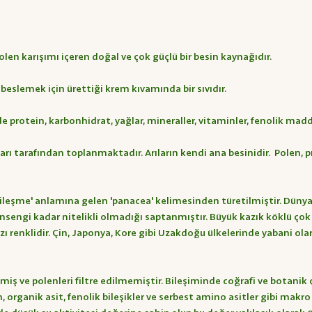
olen karışımı içeren doğal ve çok güçlü bir besin kaynağıdır.
nı beslemek için ürettiği krem kıvamında bir sıvıdır.
de protein, karbonhidrat, yağlar, mineraller, vitaminler, fenolik mad
rıları tarafından toplanmaktadır. Arıların kendi ana besinidir. Pole
ileşme' anlamına gelen 'panacea' kelimesinden türetilmiştir. Dünyanı
nsengi kadar nitelikli olmadığı saptanmıştır. Büyük kazık köklü çok yıl
ı renklidir. Çin, Japonya, Kore gibi Uzakdoğu ülkelerinde yabani ola
iş ve polenleri filtre edilmemiştir. Bileşiminde coğrafi ve botanik ç
 organik asit, fenolik bileşikler ve serbest amino asitler gibi makro