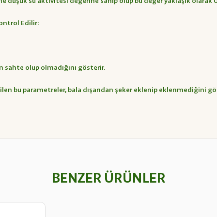
 düşük su aktivitesi değerine sahip olup bu değer yaklaşık olarak 0.
ntrol Edilir:
ın sahte olup olmadığını gösterir.
en bu parametreler, bala dışarıdan şeker eklenip eklenmediğini gös
BENZER ÜRÜNLER