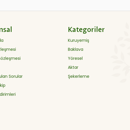
msal
Kategoriler
da
Kuruyemiş
özleşmesi
Baklava
 Sözleşmesi
Yöresel
Aktar
ulan Sorular
Şekerleme
kip
dirimleri