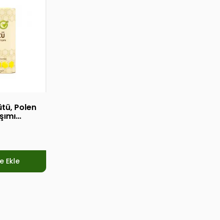
ütü, Polen
şımı
220gr
e Ekle