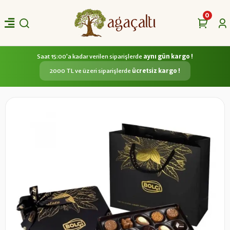
0
Saat 15:00'a kadar verilen siparişlerde
aynı gün kargo !
2000 TL ve üzeri siparişlerde
ücretsiz kargo !