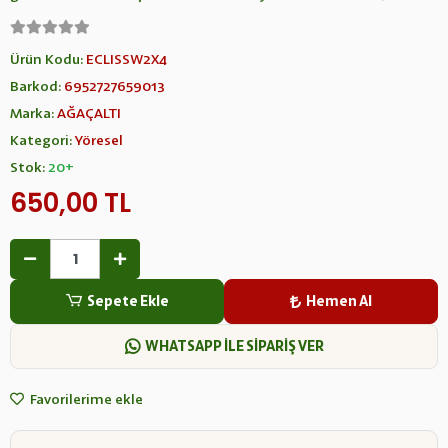
Ürün Kodu:
ECLISSW2X4
Barkod:
6952727659013
Marka:
AĞAÇALTI
Kategori:
Yöresel
Stok:
20+
650,00 TL
Sepete Ekle
Hemen Al
WHATSAPP İLE SİPARİŞ VER
Favorilerime ekle