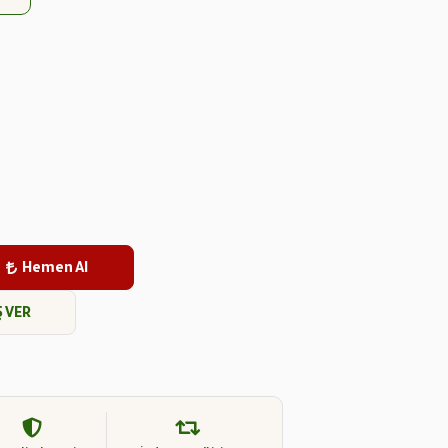
Hemen Al
Ş VER