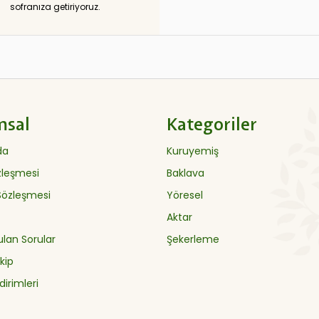
sofranıza getiriyoruz.
msal
Kategoriler
da
Kuruyemiş
özleşmesi
Baklava
 Sözleşmesi
Yöresel
Aktar
ulan Sorular
Şekerleme
kip
dirimleri