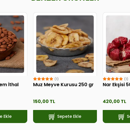
(1)
(1)
em İthal
Muz Meyve Kurusu 250 gr
Nar Ekşisi 
150,00 TL
420,00 TL
e Ekle
Sepete Ekle
S