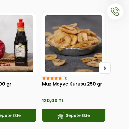
(1)
500 gr
Muz Meyve Kurusu 250 gr
Antep 
Tuzlu Fı
120,00 TL
500,00
epete Ekle
Sepete Ekle