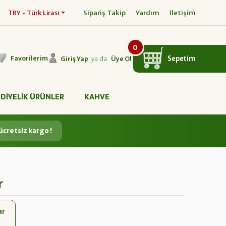
Sipariş Takip
Yardım
İletişim
TRY - Türk Lirası
0
ya da
Sepetim
Favorilerim
Giriş Yap
Üye Ol
DİYELİK ÜRÜNLER
KAHVE
ücretsiz kargo !
r
ar