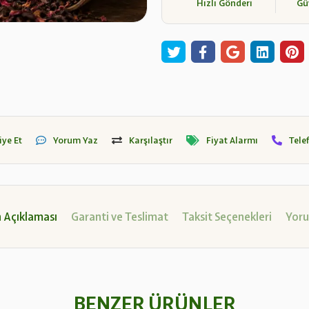
Hızlı Gönderi
Güv
iye Et
Yorum Yaz
Karşılaştır
Fiyat Alarmı
Tele
 Açıklaması
Garanti ve Teslimat
Taksit Seçenekleri
Yoru
BENZER ÜRÜNLER