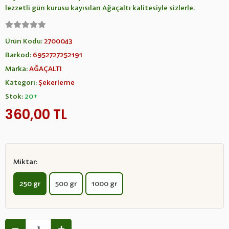
lezzetli gün kurusu kayısıları Ağaçaltı kalitesiyle sizlerle.
Ürün Kodu:
2700043
Barkod:
6952727252191
Marka:
AĞAÇALTI
Kategori:
Şekerleme
Stok:
20+
360,00 TL
Miktar:
250 gr
500 gr
1000 gr