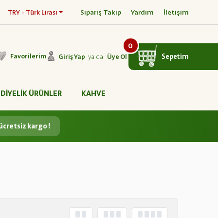
Sipariş Takip
Yardım
İletişim
TRY - Türk Lirası
0
ya da
Sepetim
Favorilerim
Giriş Yap
Üye Ol
DİYELİK ÜRÜNLER
KAHVE
ücretsiz kargo !