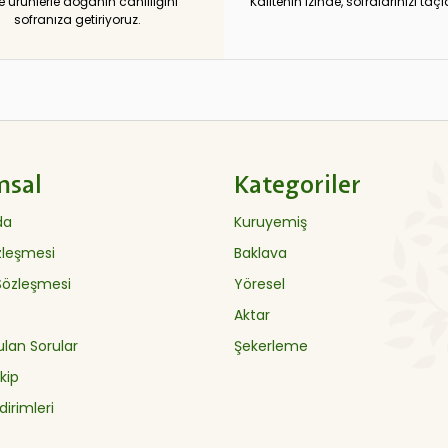
e ürünlerle doğanın canlılığını
Kalitenin izinde, sofralarınızı taçl
sofranıza getiriyoruz.
msal
Kategoriler
da
Kuruyemiş
özleşmesi
Baklava
 Sözleşmesi
Yöresel
Aktar
ulan Sorular
Şekerleme
kip
dirimleri