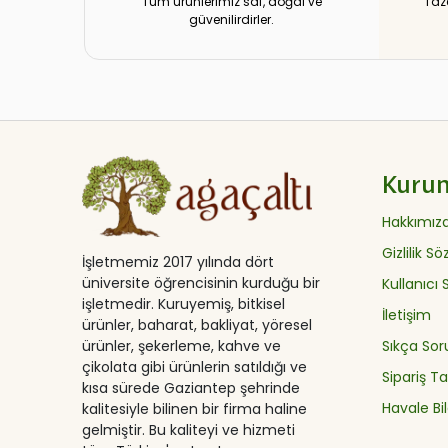
Tüm ürünlerimiz saf, doğal ve
Taz
güvenilirdirler.
Kuru
Hakkımız
Gizlilik S
İşletmemiz 2017 yılında dört
üniversite öğrencisinin kurduğu bir
Kullanıcı
işletmedir. Kuruyemiş, bitkisel
İletişim
ürünler, baharat, bakliyat, yöresel
ürünler, şekerleme, kahve ve
Sıkça Sor
çikolata gibi ürünlerin satıldığı ve
Sipariş Ta
kısa sürede Gaziantep şehrinde
Havale Bil
kalitesiyle bilinen bir firma haline
gelmiştir. Bu kaliteyi ve hizmeti