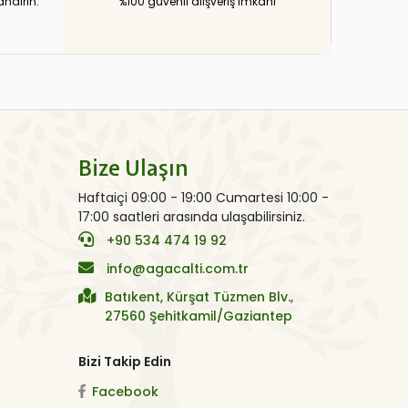
andırın.
%100 güvenli alışveriş imkanı
Bize Ulaşın
Haftaiçi 09:00 - 19:00 Cumartesi 10:00 -
17:00 saatleri arasında ulaşabilirsiniz.
+90 534 474 19 92
info@agacalti.com.tr
Batıkent, Kürşat Tüzmen Blv.,
27560 Şehitkamil/Gaziantep
Bizi Takip Edin
Facebook