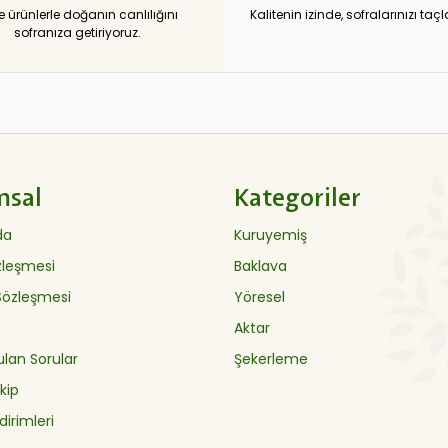
e ürünlerle doğanın canlılığını
Kalitenin izinde, sofralarınızı taçl
sofranıza getiriyoruz.
msal
Kategoriler
da
Kuruyemiş
özleşmesi
Baklava
 Sözleşmesi
Yöresel
Aktar
ulan Sorular
Şekerleme
kip
dirimleri