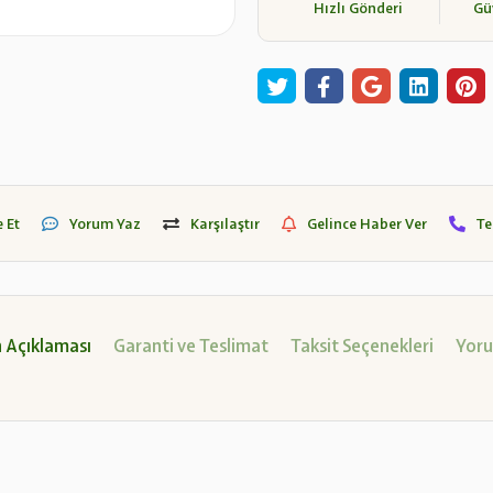
Hızlı Gönderi
Güv
 Et
Yorum Yaz
Karşılaştır
Gelince Haber Ver
Te
 Açıklaması
Garanti ve Teslimat
Taksit Seçenekleri
Yoru