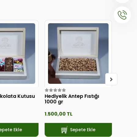
ikolata Kutusu
Hediyelik Antep Fıstığı
Altın M
1000 gr
1.500,00 TL
720,00
epete Ekle
Sepete Ekle