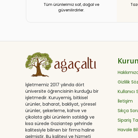
Tüm ürünlerimiz saf, doğal ve
Taz
güvenilirdirler.
Kuru
Hakkımız
Gizlilik S
İşletmemiz 2017 yılında dört
üniversite öğrencisinin kurduğu bir
Kullanıcı
işletmedir. Kuruyemiş, bitkisel
İletişim
ürünler, baharat, bakliyat, yöresel
ürünler, şekerleme, kahve ve
Sıkça Sor
çikolata gibi ürünlerin satıldığı ve
Sipariş Ta
kısa sürede Gaziantep şehrinde
Havale Bil
kalitesiyle bilinen bir firma haline
gelmiştir. Bu kaliteyi ve hizmeti