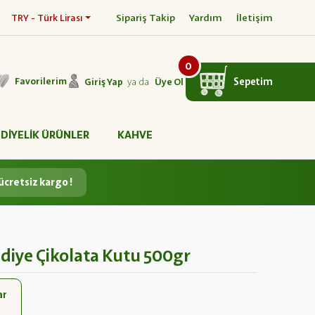
Sipariş Takip
Yardım
İletişim
TRY - Türk Lirası
0
ya da
Sepetim
Favorilerim
Giriş Yap
Üye Ol
DİYELİK ÜRÜNLER
KAHVE
ücretsiz kargo !
ediye Çikolata Kutu 500gr
ar