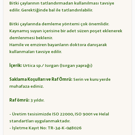
Bitki çaylarının tatlandırmadan kullanılması tavsiye
edilir. Gerektiğinde bal ile tatlandırılabilir.
Bitki çaylarında demleme yöntemi çok önemlidir.
Kaynamış suyun içerisine bir adet süzen poşet eklenerek
demlenmesi beklenir.
Hamile ve emziren bayanların doktora danışarak
kullanmaları tavsiye edilir.
İçerik:
Urtica sp./ Isırgan (Isırgan yaprağı)
Saklama Koşulları ve Raf Ömrü:
Serin ve kuru yerde
muhafaza ediniz.
Raf ömrü:
3 yıldır.
- Üretim tesisimizde ISO 22000, ISO 9001 ve Helal
standartları uygulanmaktadır.
- İşletme Kayıt No: TR-34-K-048026