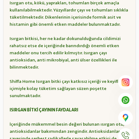
Isırgan otu, kökü, yaprakları, tohumları birçok amaçla
kullanılabilmektedir. Yüzyıllardır çayı ve tohumları sıklıkla
tüketilmektedir. Dikenlerinin içerisinde formik asit ve
histamin gibi önemli etken maddeler bulunmaktadır.
Isırgan bitkisi, her ne kadar dokunulduğunda cildimizi
rahatsız etse de içeriğinde barındırdığı önemli etken
maddeler onu tercih edilir kılmıştır. Isırgan çayı
antioksidan, anti mikrobiyal, anti ülser özellikleri ile
bilinmektedir.
Shiffa Home Isırgan bitki çayı katkısız içeriği ve keyifli
içimiyle kolay tüketim sağlayan süzen poşette
sunulmaktadır.
ISIRGAN BİTKİ ÇAYININ FAYDALARI
İçeriğinde mükemmel besin değeri bulunan ısırgan otu,
antioksidanlar bakımından zengindir. Antioksidanlar
sayesinde serbest radikallerle savaşabilme etkisi de