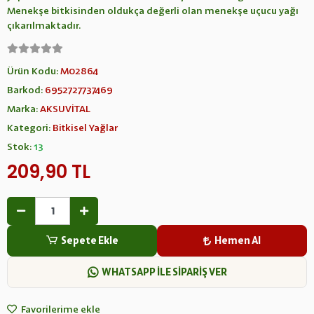
Menekşe bitkisinden oldukça değerli olan menekşe uçucu yağı
çıkarılmaktadır.
Ürün Kodu:
M02864
Barkod:
6952727737469
Marka:
AKSUVİTAL
Kategori:
Bitkisel Yağlar
Stok:
13
209,90 TL
Sepete Ekle
Hemen Al
WHATSAPP İLE SİPARİŞ VER
Favorilerime ekle