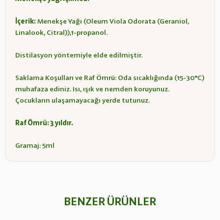
İçerik:
Menekşe Yağı (Oleum Viola Odorata (Geraniol,
Linalook, Citral)),1-propanol.
Distilasyon yöntemiyle elde edilmiştir.
Saklama Koşulları ve Raf Ömrü: Oda sıcaklığında (15-30°C)
muhafaza ediniz. Isı, ışık ve nemden koruyunuz.
Çocukların ulaşamayacağı yerde tutunuz.
Raf Ömrü: 3 yıldır.
Gramaj: 5ml
BENZER ÜRÜNLER