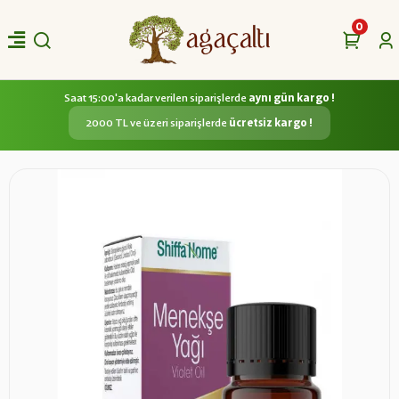
0
Saat 15:00'a kadar verilen siparişlerde
aynı gün kargo !
2000 TL ve üzeri siparişlerde
ücretsiz kargo !