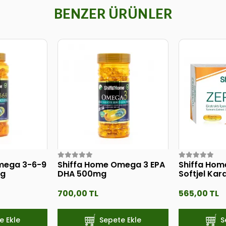
BENZER ÜRÜNLER
mega 3-6-9
Shiffa Home Omega 3 EPA
Shiffa Hom
mg
DHA 500mg
Softjel Kar
Zeytinyağı
700,00 TL
565,00 TL
e Ekle
Sepete Ekle
S