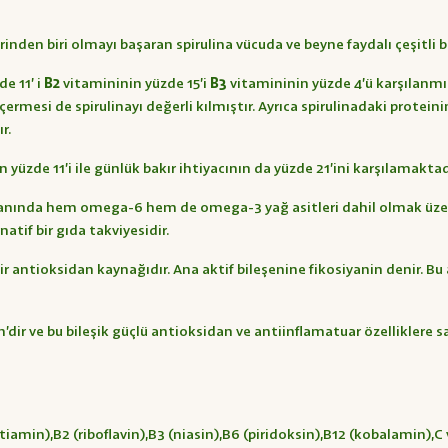
den biri olmayı başaran spirulina vücuda ve beyne faydalı çeşitli b
e 11’ i
B2
vitamininin yüzde 15’i
B3
vitamininin yüzde 4’ü karşılanmış 
si de spirulinayı değerli kılmıştır. Ayrıca spirulinadaki proteinin
r.
 yüzde 11’i ile günlük bakır ihtiyacının da yüzde 21’ini karşılamaktad
,0 oranında hem omega-6 hem de omega-3 yağ asitleri dahil olmak üz
natif bir gıda takviyesidir.
bir antioksidan kaynağıdır. Ana aktif bileşenine fikosiyanin denir. B
’dir ve bu bileşik güçlü antioksidan ve antiinflamatuar özelliklere sa
min),B2 (riboflavin),B3 (niasin),B6 (piridoksin),B12 (kobalamin),C vi