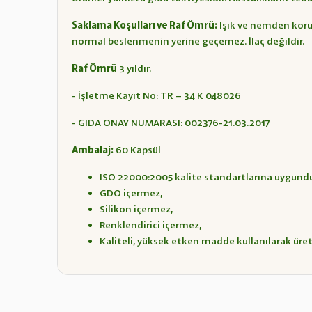
Saklama Koşulları ve Raf Ömrü:
Işık ve nemden koru
normal beslenmenin yerine geçemez. İlaç değildir.
Raf Ömrü
3 yıldır.
- İşletme Kayıt No: TR – 34 K 048026
- GIDA ONAY NUMARASI: 002376-21.03.2017
Ambalaj:
60 Kapsül
ISO 22000:2005 kalite standartlarına uygund
GDO içermez,
Silikon içermez,
Renklendirici içermez,
Kaliteli, yüksek etken madde kullanılarak üreti