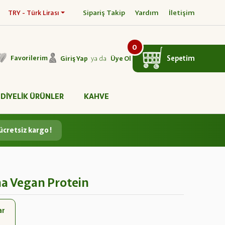
Sipariş Takip
Yardım
İletişim
TRY - Türk Lirası
0
ya da
Sepetim
Favorilerim
Giriş Yap
Üye Ol
DİYELİK ÜRÜNLER
KAHVE
ücretsiz kargo !
na Vegan Protein
ar