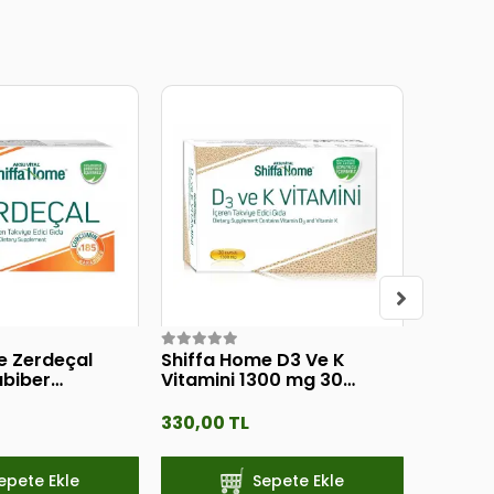
e Zerdeçal
Shiffa Home D3 Ve K
Shiffa
abiber
Vitamini 1300 mg 30
Omega
Kapsül
330,00 TL
910,00 
epete Ekle
Sepete Ekle