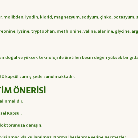
r, molibden, iyodin, klorid, magnezyum, sodyum, çinko, potasyum,
reonine, lysine, tryptophan, methionine, valine, alanine, glycine, argi
en doğal ve yüksek teknoloji ile üretilen besin değeri yüksek bir gıd
e 60 kapsül cam şişede sunulmaktadır.
İM ÖNERİSİ
 alınmalıdır.
isel Kapsül.
 doktorunuza danışın.
davisi amacıyla kullanılmaz. Normal beslenme yerine geçmezler.