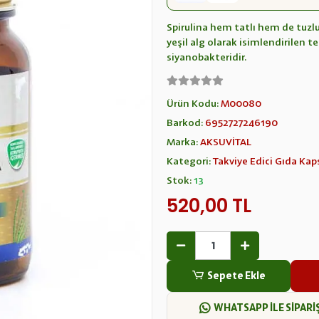
Spirulina hem tatlı hem de tuzl
yeşil alg olarak isimlendirilen te
siyanobakteridir.
Ürün Kodu:
M00080
Barkod:
6952727246190
Marka:
AKSUVİTAL
Kategori:
Takviye Edici Gıda Kaps
Stok:
13
520,00 TL
Sepete Ekle
WHATSAPP İLE SİPARİ