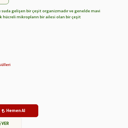
u suda gelişen bir çeşit organizmadır ve genelde mavi
k hücreli mikropların bir ailesi olan bir çeşit
ülleri
Hemen Al
Ş VER