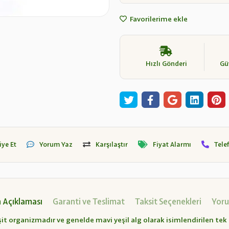
Favorilerime ekle
Hızlı Gönderi
Güv
iye Et
Yorum Yaz
Karşılaştır
Fiyat Alarmı
Tele
 Açıklaması
Garanti ve Teslimat
Taksit Seçenekleri
Yoru
it organizmadır ve genelde mavi yeşil alg olarak isimlendirilen tek hü