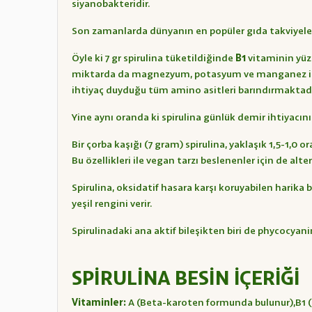
siyanobakteridir.
Son zamanlarda dünyanın en popüler gıda takviyelerin
Öyle ki 7 gr spirulina tüketildiğinde
B1
vitaminin yüzd
miktarda da magnezyum, potasyum ve manganez içerme
ihtiyaç duyduğu tüm amino asitleri barındırmaktadı
Yine aynı oranda ki spirulina günlük demir ihtiyacının
Bir çorba kaşığı (7 gram) spirulina, yaklaşık 1,5-1
Bu özellikleri ile vegan tarzı beslenenler için de alter
Spirulina, oksidatif hasara karşı koruyabilen harika 
yeşil rengini verir.
Spirulinadaki ana aktif bileşikten biri de phycocyanin
SPİRULİNA BESİN İÇERİĞİ
Vitaminler:
A (Beta-karoten formunda bulunur),B1 (tia