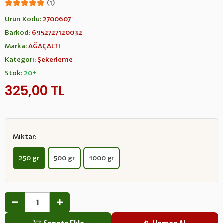
(1)
Ürün Kodu:
2700607
Barkod:
6952727120032
Marka:
AĞAÇALTI
Kategori:
Şekerleme
Stok:
20+
325,00 TL
Miktar:
250 gr
500 gr
1000 gr