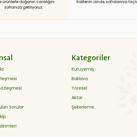
e ürünlerle doğanın canlılığını
Kalitenin izinde, sofralarınızı taçl
sofranıza getiriyoruz.
msal
Kategoriler
da
Kuruyemiş
özleşmesi
Baklava
 Sözleşmesi
Yöresel
Aktar
ulan Sorular
Şekerleme
kip
dirimleri