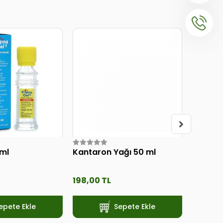
 ml
Kantaron Yağı 50 ml
Shiffa 
Yağı 2
198,00 TL
1.018,0
epete Ekle
Sepete Ekle