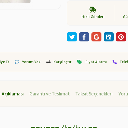
Hızlı Gönderi
Güv
iye Et
Yorum Yaz
Karşılaştır
Fiyat Alarmı
Tele
 Açıklaması
Garanti ve Teslimat
Taksit Seçenekleri
Yoru