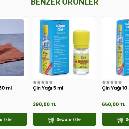
BENZER ÜRÜNLER
50 ml
Çin Yağı 5 ml
Çin Yağı 10
390,00 TL
650,00 TL
e Ekle
Sepete Ekle
S