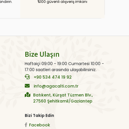
andırın.
%100 güvenli alışveriş imkanı
Bize Ulaşın
Haftaiçi 09:00 - 19:00 Cumartesi 10:00 -
17:00 saatleri arasında ulaşabilirsiniz.
+90 534 474 19 92
info@agacalti.com.tr
Batıkent, Kürşat Tüzmen Blv.,
27560 Şehitkamil/Gaziantep
Bizi Takip Edin
Facebook