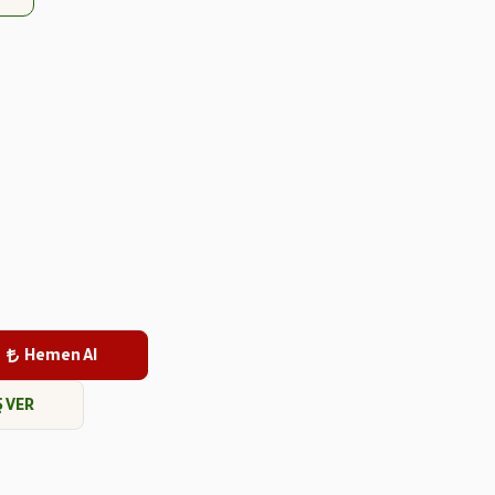
Hemen Al
Ş VER