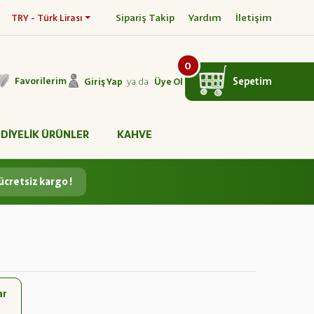
Sipariş Takip
Yardım
İletişim
TRY - Türk Lirası
0
ya da
Sepetim
Favorilerim
Giriş Yap
Üye Ol
DİYELİK ÜRÜNLER
KAHVE
ücretsiz kargo !
ar