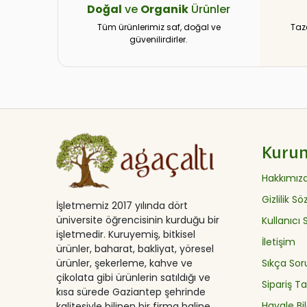
Doğal
ve
Organik
Ürünler
Tüm ürünlerimiz saf, doğal ve
Taz
güvenilirdirler.
Kuru
Hakkımız
Gizlilik S
İşletmemiz 2017 yılında dört
üniversite öğrencisinin kurduğu bir
Kullanıcı
işletmedir. Kuruyemiş, bitkisel
İletişim
ürünler, baharat, bakliyat, yöresel
ürünler, şekerleme, kahve ve
Sıkça Sor
çikolata gibi ürünlerin satıldığı ve
Sipariş Ta
kısa sürede Gaziantep şehrinde
Havale Bil
kalitesiyle bilinen bir firma haline