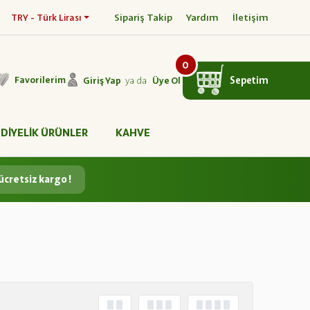
Sipariş Takip
Yardım
İletişim
TRY - Türk Lirası
0
ya da
Sepetim
Favorilerim
Giriş Yap
Üye Ol
DİYELİK ÜRÜNLER
KAHVE
ücretsiz kargo !