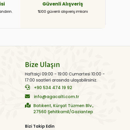
si
Güvenli
Alışveriş
andırın.
%100 güvenli alışveriş imkanı
Bize Ulaşın
Haftaiçi 09:00 - 19:00 Cumartesi 10:00 -
17:00 saatleri arasında ulaşabilirsiniz.
+90 534 474 19 92
info@agacalti.com.tr
Batıkent, Kürşat Tüzmen Blv.,
27560 Şehitkamil/Gaziantep
Bizi Takip Edin