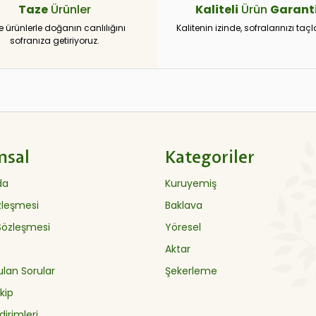
Taze
Ürünler
Kaliteli
Ürün
Garanti
e ürünlerle doğanın canlılığını
Kalitenin izinde, sofralarınızı taçl
sofranıza getiriyoruz.
msal
Kategoriler
da
Kuruyemiş
özleşmesi
Baklava
 Sözleşmesi
Yöresel
Aktar
ulan Sorular
Şekerleme
kip
dirimleri