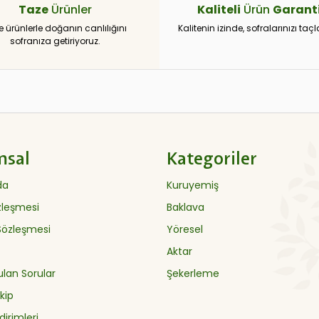
Taze
Ürünler
Kaliteli
Ürün
Garanti
e ürünlerle doğanın canlılığını
Kalitenin izinde, sofralarınızı taçl
sofranıza getiriyoruz.
msal
Kategoriler
da
Kuruyemiş
özleşmesi
Baklava
 Sözleşmesi
Yöresel
Aktar
ulan Sorular
Şekerleme
kip
dirimleri