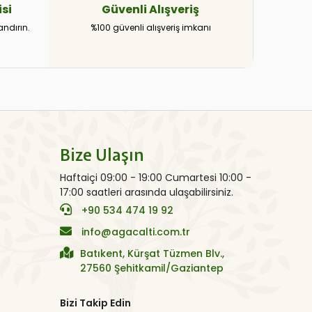
si
Güvenli
Alışveriş
andırın.
%100 güvenli alışveriş imkanı
Bize Ulaşın
Haftaiçi 09:00 - 19:00 Cumartesi 10:00 -
17:00 saatleri arasında ulaşabilirsiniz.
+90 534 474 19 92
info@agacalti.com.tr
Batıkent, Kürşat Tüzmen Blv.,
27560 Şehitkamil/Gaziantep
Bizi Takip Edin