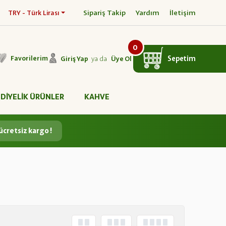
Sipariş Takip
Yardım
İletişim
TRY - Türk Lirası
0
ya da
Sepetim
Favorilerim
Giriş Yap
Üye Ol
DİYELİK ÜRÜNLER
KAHVE
ücretsiz kargo !