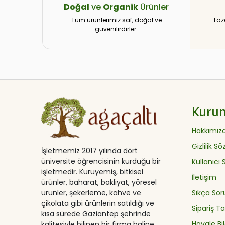
Doğal
ve
Organik
Ürünler
Tüm ürünlerimiz saf, doğal ve
Taz
güvenilirdirler.
Kuru
Hakkımız
Gizlilik S
İşletmemiz 2017 yılında dört
üniversite öğrencisinin kurduğu bir
Kullanıcı
işletmedir. Kuruyemiş, bitkisel
İletişim
ürünler, baharat, bakliyat, yöresel
ürünler, şekerleme, kahve ve
Sıkça Sor
çikolata gibi ürünlerin satıldığı ve
Sipariş Ta
kısa sürede Gaziantep şehrinde
Havale Bil
kalitesiyle bilinen bir firma haline