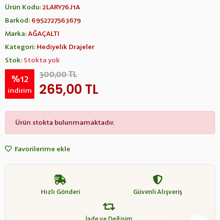
Ürün Kodu:
2LARY76J1A
Barkod:
6952727563679
Marka:
AĞAÇALTI
Kategori:
Hediyelik Drajeler
Stok:
Stokta yok
300,00 TL
%12
265,00 TL
indirim
Ürün stokta bulunmamaktadır.
Favorilerime ekle
Hızlı Gönderi
Güvenli Alışveriş
İade ve Değişim