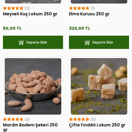
(2)
(1)
Meyveli Kuş Lokum 250 gr
Elma Kurusu 250 gr
60,00 TL
320,00 TL
Sepete Ekle
Sepete Ekle
(2)
(2)
Mardin Badem Şekeri 250
Çifte Fındıklı Lokum 250 gr
gr