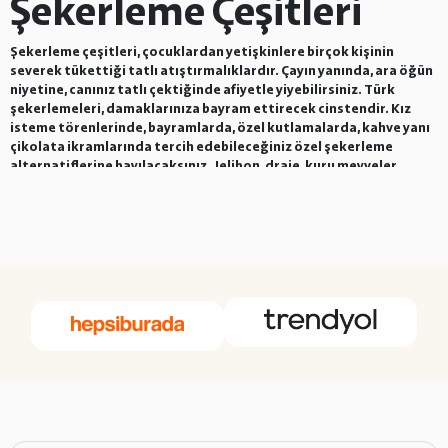
Şekerleme Çeşitleri
Şekerleme çeşitleri, çocuklardan yetişkinlere birçok kişinin
severek tükettiği tatlı atıştırmalıklardır. Çayın yanında, ara öğün
niyetine, canınız tatlı çektiğinde afiyetle yiyebilirsiniz. Türk
şekerlemeleri, damaklarınıza bayram ettirecek cinstendir. Kız
isteme törenlerinde, bayramlarda, özel kutlamalarda, kahve yanı
çikolata ikramlarında tercih edebileceğiniz özel şekerleme
alternatiflerine bayılacaksınız. Jelibon, draje, kuru meyveler,
hurma ve lokum gibi zengin alternatifleriyle Ağaçaltı şekerleme
kategorisi ağzınıza layık lezzetlere sahip.
Şekerleme Nedir?
Çerez, kuru meyve, kuruyemiş, çikolata,
draje
, lokum gibi farklı
yiyeceklerin şekerli karışımlarla bir araya gelmiş halidir.
Şekerlemenin tanımı, şerbet içinde kaynatılarak üzeri şekerle
kaplanmış meyve ve yiyecek türevleri şeklinde ifade edilir. Aslında
bundan çok daha fazlasıdır. Damaklarda bıraktığı lezzetle, sizi hep
aynı hazzı yaşamaya çağırır. Vazgeçilmez tatları sevdiklerinizle
paylaşmak için siz de Ağaçaltı şekerlemelerini deneyebilirsiniz.
Şekerleme Çeşitleri Nelerdir?